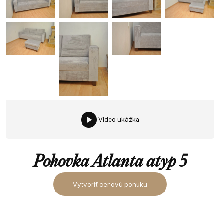
Video ukážka
Pohovka Atlanta atyp 5
Vytvoriť cenovú ponuku