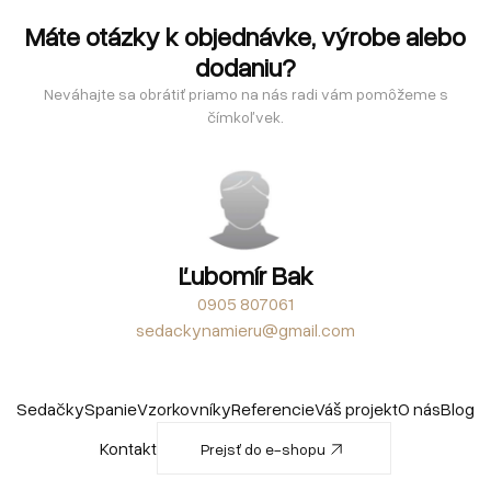
Máte otázky k objednávke, výrobe alebo
dodaniu?
Neváhajte sa obrátiť priamo na nás radi vám pomôžeme s
čímkoľvek.
Ľubomír Bak
0905 807061
sedackynamieru@gmail.com
Sedačky
Spanie
Vzorkovníky
Referencie
Váš projekt
O nás
Blog
Kontakt
Prejsť do e-shopu