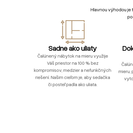
Hlavnou výhodou je 
po
Sadne ako uliaty
Dok
Čalúnený nábytok na mieru využije
Váš priestor na 100 % bez
Čalún
kompromisov, medzier a nefunkčných
mieru, 
riešení. Našim cieľom je, aby sedačka
vyto
či posteľ padla ako uliata.