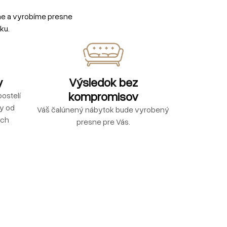
me a vyrobíme presne
ku.
y
Výsledok bez
kompromisov
ostelí
ly od
Váš čalúnený nábytok bude vyrobený
ých
presne pre Vás.