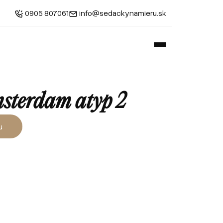
0905 807061
info@sedackynamieru.sk
sterdam atyp 2
u