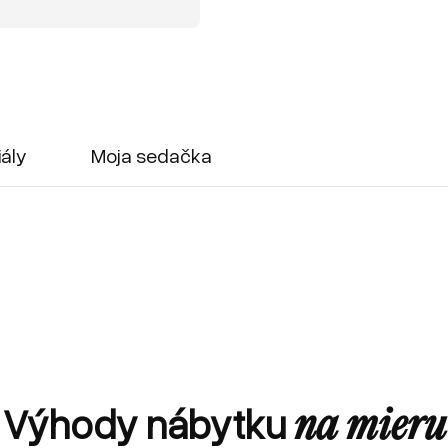
iály
Moja sedačka
Výhody nábytku
na mieru