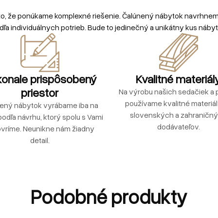
to, že ponúkame komplexné riešenie. Čalúnený nábytok navrhne
dľa individuálnych potrieb. Bude to jedinečný a unikátny kus nábyt
onale prispôsobený
Kvalitné materiál
priestor
Na výrobu našich sedačiek a p
používame kvalitné materiá
ený nábytok vyrábame iba na
slovenských a zahraničn
podľa návrhu, ktorý spolu s Vami
dodávateľov.
vríme. Neunikne nám žiadny
detail.
Podobné produkty