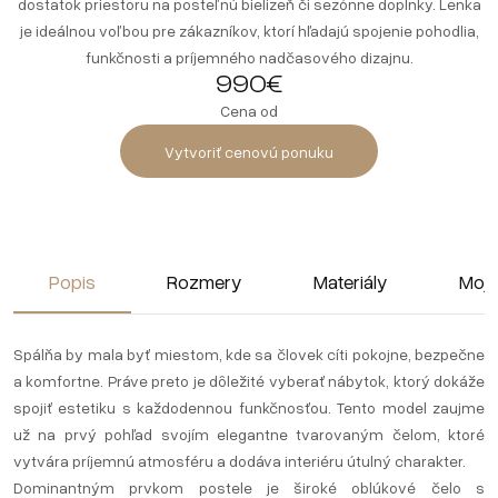
dostatok priestoru na posteľnú bielizeň či sezónne doplnky. Lenka
je ideálnou voľbou pre zákazníkov, ktorí hľadajú spojenie pohodlia,
funkčnosti a príjemného nadčasového dizajnu.
990€
Cena od
Vytvoriť cenovú ponuku
Popis
Rozmery
Materiály
Moja
Spálňa by mala byť miestom, kde sa človek cíti pokojne, bezpečne
a komfortne. Práve preto je dôležité vyberať nábytok, ktorý dokáže
spojiť estetiku s každodennou funkčnosťou. Tento model zaujme
už na prvý pohľad svojím elegantne tvarovaným čelom, ktoré
vytvára príjemnú atmosféru a dodáva interiéru útulný charakter.
Dominantným prvkom postele je široké oblúkové čelo s