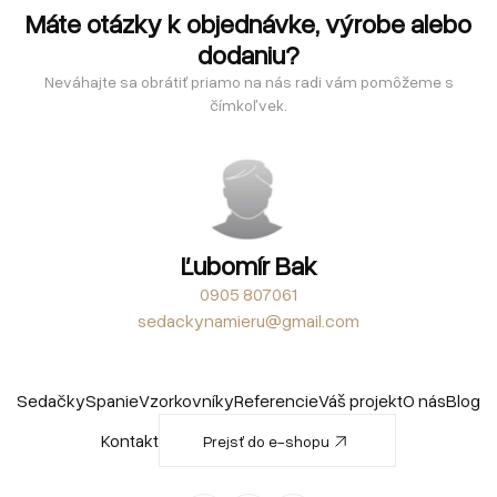
Máte otázky k objednávke, výrobe alebo
dodaniu?
Neváhajte sa obrátiť priamo na nás radi vám pomôžeme s
čímkoľvek.
Ľubomír Bak
0905 807061
sedackynamieru@gmail.com
Sedačky
Spanie
Vzorkovníky
Referencie
Váš projekt
O nás
Blog
Kontakt
Prejsť do e-shopu