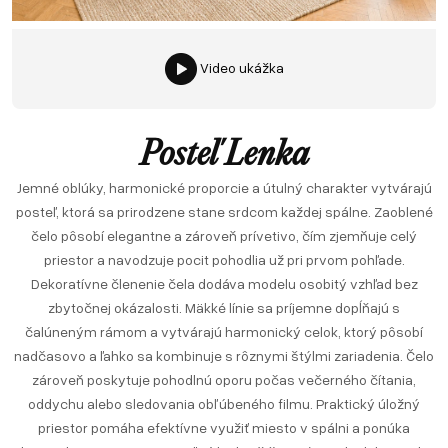
Video ukážka
Posteľ Lenka
Jemné oblúky, harmonické proporcie a útulný charakter vytvárajú
posteľ, ktorá sa prirodzene stane srdcom každej spálne. Zaoblené
čelo pôsobí elegantne a zároveň prívetivo, čím zjemňuje celý
priestor a navodzuje pocit pohodlia už pri prvom pohľade.
Dekoratívne členenie čela dodáva modelu osobitý vzhľad bez
zbytočnej okázalosti. Mäkké línie sa príjemne dopĺňajú s
čalúneným rámom a vytvárajú harmonický celok, ktorý pôsobí
nadčasovo a ľahko sa kombinuje s rôznymi štýlmi zariadenia. Čelo
zároveň poskytuje pohodlnú oporu počas večerného čítania,
oddychu alebo sledovania obľúbeného filmu. Praktický úložný
priestor pomáha efektívne využiť miesto v spálni a ponúka