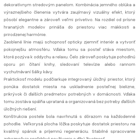
dekoratívnym stredovým panelom. Kombinácia jemného oblúka a
výraznejšieho členenia vytvára zaujímavý vizuálny efekt, ktorý
pôsobí elegantne a zároveň veľmi prívetivo. Na rozdiel od prísne
hranatých modelov prináša do priestoru viac mäkkosti a
prirodzenej harmónie.
Zaoblené línie majú schopnosť opticky zjemniť interiér a vytvoriť
pokojnejšiu atmosféru. Vďaka tomu sa posteľ stáva miestom,
ktoré pozýva k oddychu a relaxu. Čelo zároveň poskytuje pohodlnú
oporu pri čítaní knihy, sledovaní televízie alebo rannom
vychutnávaní šálky kávy.
Praktickosť modelu podčiarkuje integrovaný úložný priestor, ktorý
ponúka dostatok miesta na uskladnenie posteľnej bielizne,
prikrývok či ďalších predmetov potrebných v domácnosti. Vďaka
tomu zostáva spálňa uprataná a organizovaná bez potreby ďalších
úložných riešení.
Konštrukcia postele bola navrhnutá s dôrazom na každodenné
pohodlie. Veľkorysá plocha lôžka poskytuje dostatok priestoru na
kvalitný spánok a príjemnú regeneráciu. Stabilné spracovanie
zabezpečuje spoľahlivé používanie a dlhú životnosť.