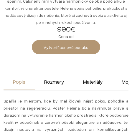
spaním. Čalúnený rám vytvára harmonický celok a podčiarkuje
komfortný charakter postele. Helena spája pohodlie, praktickosť a
nadčasový dizajn do riešenia, ktoré si zachová svoju atraktivitu aj
po mnohých rokoch používania.
990€
Cena od
Vytvoriť cenovú ponuku
Popis
Rozmery
Materiály
Moja
Spálňa je miestom, kde by mal človek nájsť pokoj, pohodlie a
priestor na regeneráciu. Posteľ Helena bola navrhnutá práve s
dôrazom na vytvorenie harmonického prostredia, ktoré podporuje
kvalitný odpočinok a zároveň pôsobí elegantne a nadčasovo. Jej
dizajn nestavia na výrazných ozdobách ani komplikovaných