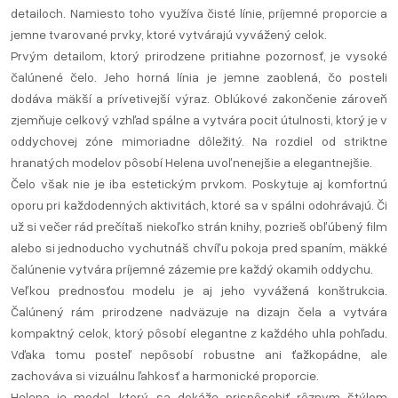
detailoch. Namiesto toho využíva čisté línie, príjemné proporcie a
jemne tvarované prvky, ktoré vytvárajú vyvážený celok.
Prvým detailom, ktorý prirodzene pritiahne pozornosť, je vysoké
čalúnené čelo. Jeho horná línia je jemne zaoblená, čo posteli
dodáva mäkší a prívetivejší výraz. Oblúkové zakončenie zároveň
zjemňuje celkový vzhľad spálne a vytvára pocit útulnosti, ktorý je v
oddychovej zóne mimoriadne dôležitý. Na rozdiel od striktne
hranatých modelov pôsobí Helena uvoľnenejšie a elegantnejšie.
Čelo však nie je iba estetickým prvkom. Poskytuje aj komfortnú
oporu pri každodenných aktivitách, ktoré sa v spálni odohrávajú. Či
už si večer rád prečítaš niekoľko strán knihy, pozrieš obľúbený film
alebo si jednoducho vychutnáš chvíľu pokoja pred spaním, mäkké
čalúnenie vytvára príjemné zázemie pre každý okamih oddychu.
Veľkou prednosťou modelu je aj jeho vyvážená konštrukcia.
Čalúnený rám prirodzene nadväzuje na dizajn čela a vytvára
kompaktný celok, ktorý pôsobí elegantne z každého uhla pohľadu.
Vďaka tomu posteľ nepôsobí robustne ani ťažkopádne, ale
zachováva si vizuálnu ľahkosť a harmonické proporcie.
Helena je model, ktorý sa dokáže prispôsobiť rôznym štýlom