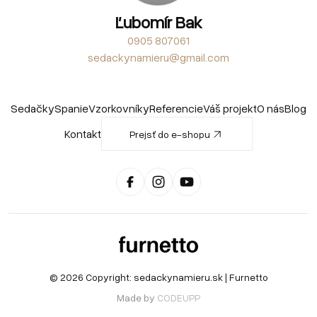
Ľubomír Bak
0905 807061
sedackynamieru@gmail.com
Sedačky
Spanie
Vzorkovníky
Referencie
Váš projekt
O nás
Blog
Kontakt
Prejsť do e-shopu
© 2026 Copyright:
sedackynamieru.sk
| Furnetto
Made by
CODEUPP