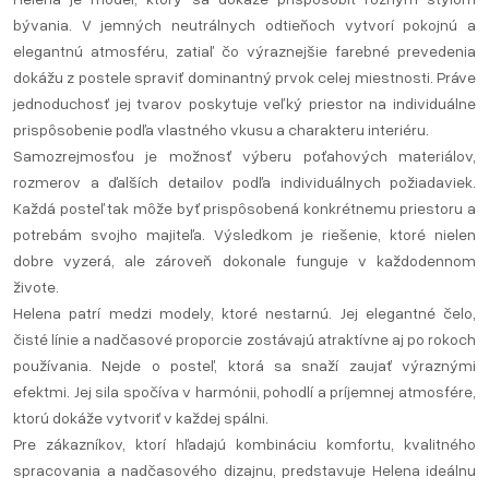
bývania. V jemných neutrálnych odtieňoch vytvorí pokojnú a
elegantnú atmosféru, zatiaľ čo výraznejšie farebné prevedenia
dokážu z postele spraviť dominantný prvok celej miestnosti. Práve
jednoduchosť jej tvarov poskytuje veľký priestor na individuálne
prispôsobenie podľa vlastného vkusu a charakteru interiéru.
Samozrejmosťou je možnosť výberu poťahových materiálov,
rozmerov a ďalších detailov podľa individuálnych požiadaviek.
Každá posteľ tak môže byť prispôsobená konkrétnemu priestoru a
potrebám svojho majiteľa. Výsledkom je riešenie, ktoré nielen
dobre vyzerá, ale zároveň dokonale funguje v každodennom
živote.
Helena patrí medzi modely, ktoré nestarnú. Jej elegantné čelo,
čisté línie a nadčasové proporcie zostávajú atraktívne aj po rokoch
používania. Nejde o posteľ, ktorá sa snaží zaujať výraznými
efektmi. Jej sila spočíva v harmónii, pohodlí a príjemnej atmosfére,
ktorú dokáže vytvoriť v každej spálni.
Pre zákazníkov, ktorí hľadajú kombináciu komfortu, kvalitného
spracovania a nadčasového dizajnu, predstavuje Helena ideálnu