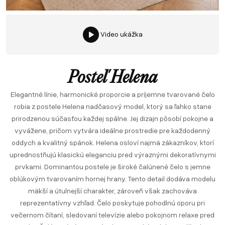
Video ukážka
Posteľ Helena
Elegantné línie, harmonické proporcie a príjemne tvarované čelo
robia z postele Helena nadčasový model, ktorý sa ľahko stane
prirodzenou súčasťou každej spálne. Jej dizajn pôsobí pokojne a
vyvážene, pričom vytvára ideálne prostredie pre každodenný
oddych a kvalitný spánok. Helena osloví najmä zákazníkov, ktorí
uprednostňujú klasickú eleganciu pred výraznými dekoratívnymi
prvkami. Dominantou postele je široké čalúnené čelo s jemne
oblúkovým tvarovaním hornej hrany. Tento detail dodáva modelu
mäkší a útulnejší charakter, zároveň však zachováva
reprezentatívny vzhľad. Čelo poskytuje pohodlnú oporu pri
večernom čítaní, sledovaní televízie alebo pokojnom relaxe pred