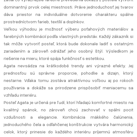
dominantný prvok celej miestnosti. Práve jednoduchosť jej tvarov
dáva priestor na individuálne dotvorenie charakteru spálne
prostredníctvom farieb, textílií a doplnkov.
Veľkou výhodou je možnosť výberu poťahových materiálov a
farebných kombinácií podľa vlastných predstáv. Každý zákazník si
tak môže vytvoriť posteľ, ktorá bude dokonale ladiť s ostatným
zariadením a zároveň odrážať jeho osobný štýl. Výsledkom je
riešenie na mieru, ktoré spája funkčnosť s estetikou.
Agata nevsádza na krátkodobé trendy ani výrazné efekty. Jej
prednosťou sú správne proporcie, pohodlie a dizajn, ktorý
nestarne. Vďaka tomu zostáva atraktívnou voľbou aj po rokoch
používania a dokáže sa prirodzene prispôsobiť meniacemu sa
vzhľadu interiéru.
Posteľ Agata je určená pre ľudí, ktorí hľadajú komfortné miesto na
kvalitný spánok, no zároveň chcú zachovať v spálni pocit
vzdušnosti a elegancie. Kombinácia mäkkého čalúnenia,
jednoduchého čela a odľahčenej konštrukcie vytvára harmonický
celok, ktorý prinesie do každého interiéru príjemnú atmosféru