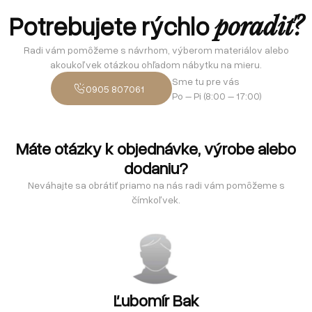
Potrebujete rýchlo
poradiť?
Radi vám pomôžeme s návrhom, výberom materiálov alebo
akoukoľvek otázkou ohľadom nábytku na mieru.
Sme tu pre vás
0905 807061
Po – Pi (8:00 – 17:00)
Máte otázky k objednávke, výrobe alebo
dodaniu?
Neváhajte sa obrátiť priamo na nás radi vám pomôžeme s
čímkoľvek.
Ľubomír Bak