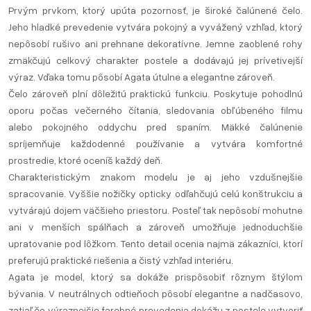
Prvým prvkom, ktorý upúta pozornosť, je široké čalúnené čelo.
Jeho hladké prevedenie vytvára pokojný a vyvážený vzhľad, ktorý
nepôsobí rušivo ani prehnane dekoratívne. Jemne zaoblené rohy
zmäkčujú celkový charakter postele a dodávajú jej prívetivejší
výraz. Vďaka tomu pôsobí Agata útulne a elegantne zároveň.
Čelo zároveň plní dôležitú praktickú funkciu. Poskytuje pohodlnú
oporu počas večerného čítania, sledovania obľúbeného filmu
alebo pokojného oddychu pred spaním. Mäkké čalúnenie
spríjemňuje každodenné používanie a vytvára komfortné
prostredie, ktoré oceníš každý deň.
Charakteristickým znakom modelu je aj jeho vzdušnejšie
spracovanie. Vyššie nožičky opticky odľahčujú celú konštrukciu a
vytvárajú dojem väčšieho priestoru. Posteľ tak nepôsobí mohutne
ani v menších spálňach a zároveň umožňuje jednoduchšie
upratovanie pod lôžkom. Tento detail ocenia najmä zákazníci, ktorí
preferujú praktické riešenia a čistý vzhľad interiéru.
Agata je model, ktorý sa dokáže prispôsobiť rôznym štýlom
bývania. V neutrálnych odtieňoch pôsobí elegantne a nadčasovo,
zatiaľ čo výraznejšie farebné prevedenia dokážu z postele vytvoriť