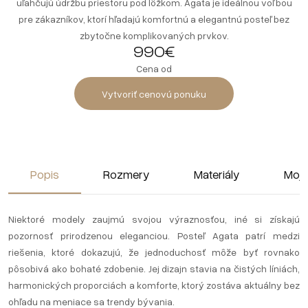
uľahčujú údržbu priestoru pod lôžkom. Agata je ideálnou voľbou
pre zákazníkov, ktorí hľadajú komfortnú a elegantnú posteľ bez
zbytočne komplikovaných prvkov.
990€
Cena od
Vytvoriť cenovú ponuku
Popis
Rozmery
Materiály
Moja
Niektoré modely zaujmú svojou výraznosťou, iné si získajú
pozornosť prirodzenou eleganciou. Posteľ Agata patrí medzi
riešenia, ktoré dokazujú, že jednoduchosť môže byť rovnako
pôsobivá ako bohaté zdobenie. Jej dizajn stavia na čistých líniách,
harmonických proporciách a komforte, ktorý zostáva aktuálny bez
ohľadu na meniace sa trendy bývania.