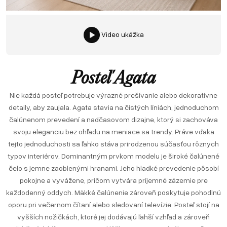
Video ukážka
Posteľ Agata
Nie každá posteľ potrebuje výrazné prešívanie alebo dekoratívne
detaily, aby zaujala. Agata stavia na čistých líniách, jednoduchom
čalúnenom prevedení a nadčasovom dizajne, ktorý si zachováva
svoju eleganciu bez ohľadu na meniace sa trendy. Práve vďaka
tejto jednoduchosti sa ľahko stáva prirodzenou súčasťou rôznych
typov interiérov. Dominantným prvkom modelu je široké čalúnené
čelo s jemne zaoblenými hranami. Jeho hladké prevedenie pôsobí
pokojne a vyvážene, pričom vytvára príjemné zázemie pre
každodenný oddych. Mäkké čalúnenie zároveň poskytuje pohodlnú
oporu pri večernom čítaní alebo sledovaní televízie. Posteľ stojí na
vyšších nožičkách, ktoré jej dodávajú ľahší vzhľad a zároveň