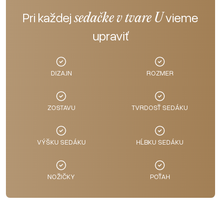
rozmeroch, materiáloch a farebných prevedeniach. Či už
Pri každej
vieme
sedačke v tvare U
preferujete moderný minimalizmus, nadčasovú eleganciu alebo
klasický dizajn, ľahko si vyberiete model, ktorý dokonale doplní váš
upraviť
domov a poskytne pohodlie na každý deň.
DIZAJN
ROZMER
ZOSTAVU
TVRDOSŤ SEDÁKU
VÝŠKU SEDÁKU
HĹBKU SEDÁKU
NOŽIČKY
POŤAH