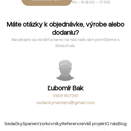
Po – Pi (8:00 – 17:00)
Máte otázky k objednávke, výrobe alebo
dodaniu?
Neváhajte sa obrátiť priamo na nás radi vám pomôžeme s
čímkoľvek.
Ľubomír Bak
0905 807061
sedackynamieru@gmail.com
Sedačky
Spanie
Vzorkovníky
Referencie
Váš projekt
O nás
Blog