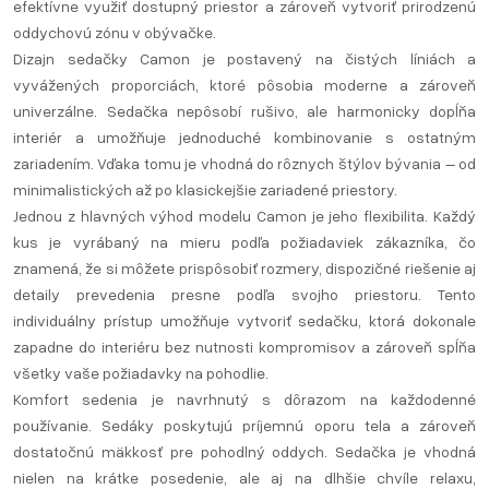
efektívne využiť dostupný priestor a zároveň vytvoriť prirodzenú
oddychovú zónu v obývačke.
Dizajn sedačky Camon je postavený na čistých líniách a
vyvážených proporciách, ktoré pôsobia moderne a zároveň
univerzálne. Sedačka nepôsobí rušivo, ale harmonicky dopĺňa
interiér a umožňuje jednoduché kombinovanie s ostatným
zariadením. Vďaka tomu je vhodná do rôznych štýlov bývania – od
minimalistických až po klasickejšie zariadené priestory.
Jednou z hlavných výhod modelu Camon je jeho flexibilita. Každý
kus je vyrábaný na mieru podľa požiadaviek zákazníka, čo
znamená, že si môžete prispôsobiť rozmery, dispozičné riešenie aj
detaily prevedenia presne podľa svojho priestoru. Tento
individuálny prístup umožňuje vytvoriť sedačku, ktorá dokonale
zapadne do interiéru bez nutnosti kompromisov a zároveň spĺňa
všetky vaše požiadavky na pohodlie.
Komfort sedenia je navrhnutý s dôrazom na každodenné
používanie. Sedáky poskytujú príjemnú oporu tela a zároveň
dostatočnú mäkkosť pre pohodlný oddych. Sedačka je vhodná
nielen na krátke posedenie, ale aj na dlhšie chvíle relaxu,