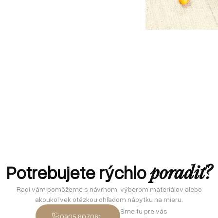
Potrebujete rýchlo
poradiť?
Radi vám pomôžeme s návrhom, výberom materiálov alebo
akoukoľvek otázkou ohľadom nábytku na mieru.
Sme tu pre vás
0905 807061