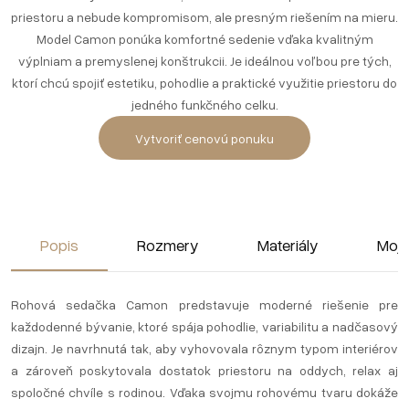
priestoru a nebude kompromisom, ale presným riešením na mieru.
Model Camon ponúka komfortné sedenie vďaka kvalitným
výplniam a premyslenej konštrukcii. Je ideálnou voľbou pre tých,
ktorí chcú spojiť estetiku, pohodlie a praktické využitie priestoru do
jedného funkčného celku.
Vytvoriť cenovú ponuku
Popis
Rozmery
Materiály
Moja
Rohová sedačka Camon predstavuje moderné riešenie pre
každodenné bývanie, ktoré spája pohodlie, variabilitu a nadčasový
dizajn. Je navrhnutá tak, aby vyhovovala rôznym typom interiérov
a zároveň poskytovala dostatok priestoru na oddych, relax aj
spoločné chvíle s rodinou. Vďaka svojmu rohovému tvaru dokáže