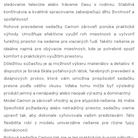
sledovanie televízie alebo trávenie času s rodinou. Stabilná
konštrukcia a kvalitné spracovanie zabezpečujú dlhú životnosť a
spoľahlivosť.
Rohové prevedenie sedačky Camon zároveň ponúka praktické
výhody. Umožňuje efektívne využiť roh miestnosti a vytvoriť
funkčný priestor na sedenie pre viacerých ľudí. Takéto riešenie je
ideálne najmä pre obývacie miestnosti, kde je potrebné spojiť
komfort s praktickým využitím priestoru.
Dôležitou súčasťou je aj možnosť výberu materiálov a detailov. K
dispozícii je široká škála poťahových látok, farebných prevedení a
dizajnových prvkov, ktoré vám umožnia prispôsobiť sedačku
presne podľa vášho vkusu. Vďaka tomu môže byť výsledný
produkt jemný a nenápadný alebo naopak výrazný a dominantný.
Model Camon je zároveň vhodný aj pre atypické riešenia. Ak máte
špecifické požiadavky alebo netradičný priestor, sedačku vieme
upraviť tak, aby dokonale vyhovovala vašim predstavám. Táto
flexibilita robí z modelu univerzálne riešenie pre rôzne typy
domácností.
Rohová sedačka Camon tak nie je len praktickým kusom nábytku,