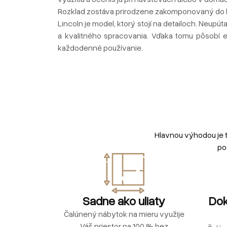
Rozklad zostáva prirodzene zakomponovaný do k
Lincoln je model, ktorý stojí na detailoch. Neupú
a kvalitného spracovania. Vďaka tomu pôsobí 
každodenné používanie.
Hlavnou výhodou je 
po
Sadne ako uliaty
Dok
Čalúnený nábytok na mieru využije
Váš priestor na 100 % bez