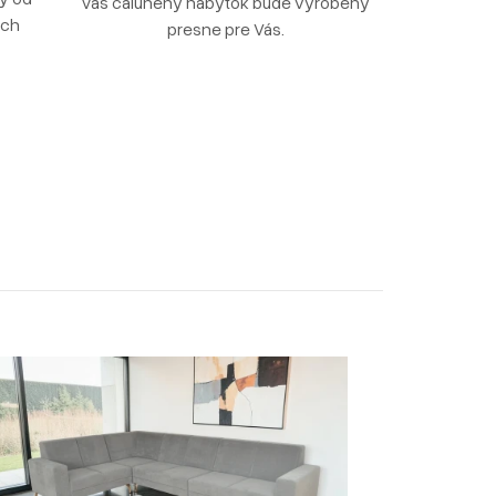
Váš čalúnený nábytok bude vyrobený
ých
presne pre Vás.