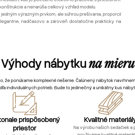
onštrukcie a nenarúša celkový vzhľad modelu.
ta jedným výrazným prvkom, ale súhrou prešívania, proporcií
elegantne, nadčasovo a zároveň dostatočne prakticky na
Výhody nábytku
na mieru
to, že ponúkame komplexné riešenie. Čalúnený nábytok navrhne
dľa individuálnych potrieb. Bude to jedinečný a unikátny kus nábyt
onale prispôsobený
Kvalitné materiál
priestor
Na výrobu našich sedačiek a p
používame kvalitné materiá