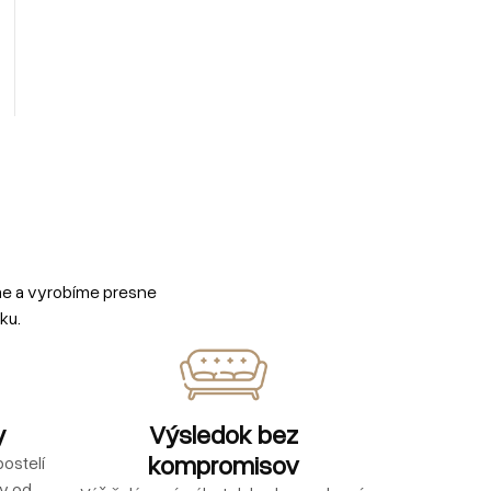
me a vyrobíme presne
ku.
y
Výsledok bez
kompromisov
ostelí
ly od