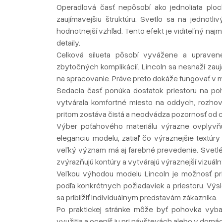
Operadlová časť nepôsobí ako jednoliata ploc
zaujímavejšiu štruktúru. Svetlo sa na jednot
hodnotnejší vzhľad. Tento efekt je viditeľný najm
detaily.
Celková silueta pôsobí vyvážene a upravene
zbytočných komplikácií. Lincoln sa nesnaží za
na spracovanie. Práve preto dokáže fungovať v 
Sedacia časť ponúka dostatok priestoru na po
vytvárala komfortné miesto na oddych, rozhov
pritom zostáva čistá a neodvádza pozornosť od c
Výber poťahového materiálu výrazne ovplyvňu
eleganciu modelu, zatiaľ čo výraznejšie textúr
veľký význam má aj farebné prevedenie. Svetlé 
zvýrazňujú kontúry a vytvárajú výraznejší vizuáln
Veľkou výhodou modelu Lincoln je možnosť pri
podľa konkrétnych požiadaviek a priestoru. Výsl
sa priblížiť individuálnym predstavám zákazníka.
Po praktickej stránke môže byť pohovka vybav
využitia a oceníš ju pri návštevách alebo v domá