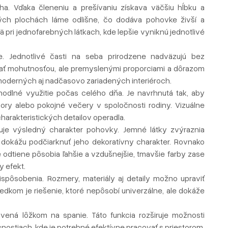
ha. Vďaka členeniu a prešívaniu získava väčšiu hĺbku a
livých plochách láme odlišne, čo dodáva pohovke živší a
ä pri jednofarebných látkach, kde lepšie vyniknú jednotlivé
. Jednotlivé časti na seba prirodzene nadväzujú bez
ujať mohutnosťou, ale premyslenými proporciami a dôrazom
moderných aj nadčasovo zariadených interiéroch.
hodlné využitie počas celého dňa. Je navrhnutá tak, aby
ory alebo pokojné večery v spoločnosti rodiny. Vizuálne
harakteristických detailov operadla.
je výsledný charakter pohovky. Jemné látky zvýraznia
y dokážu podčiarknuť jeho dekoratívny charakter. Rovnako
odtiene pôsobia ľahšie a vzdušnejšie, tmavšie farby zase
y efekt.
spôsobenia. Rozmery, materiály aj detaily možno upraviť
edkom je riešenie, ktoré nepôsobí univerzálne, ale dokáže
ená lôžkom na spanie. Táto funkcia rozširuje možnosti
cnostiach, kde je potrebné efektívne pracovať s priestorom.