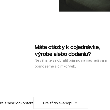
Máte otázky k objednávke,
výrobe alebo dodaniu?
Neváhajte sa obrátiť priamo na nás radi vám
pomôžeme s čímkoľvek.
ekt
O nás
Blog
Kontakt
Prejsť do e-shopu