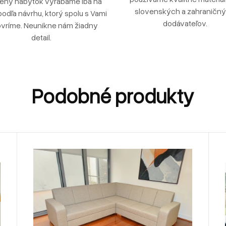
ený nábytok vyrábame iba na
slovenských a zahraničn
podľa návrhu, ktorý spolu s Vami
dodávateľov.
vríme. Neunikne nám žiadny
detail.
Podobné produkty