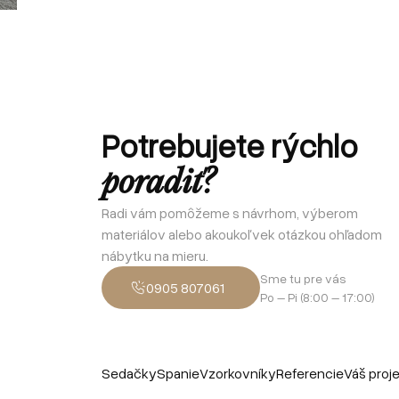
Potrebujete rýchlo
poradiť?
Radi vám pomôžeme s návrhom, výberom
materiálov alebo akoukoľvek otázkou ohľadom
nábytku na mieru.
Sme tu pre vás
0905 807061
Po – Pi (8:00 – 17:00)
Sedačky
Spanie
Vzorkovníky
Referencie
Váš proj