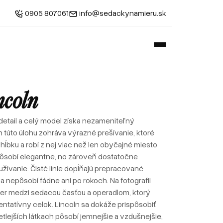
0905 807061
info@sedackynamieru.sk
ncoln
detail a celý model získa nezameniteľný
n túto úlohu zohráva výrazné prešívanie, ktoré
ĺbku a robí z nej viac než len obyčajné miesto
pôsobí elegantne, no zároveň dostatočne
ívanie. Čisté línie dopĺňajú prepracované
 nepôsobí fádne ani po rokoch. Na fotografii
r medzi sedacou časťou a operadlom, ktorý
ntatívny celok. Lincoln sa dokáže prispôsobiť
tlejších látkach pôsobí jemnejšie a vzdušnejšie,