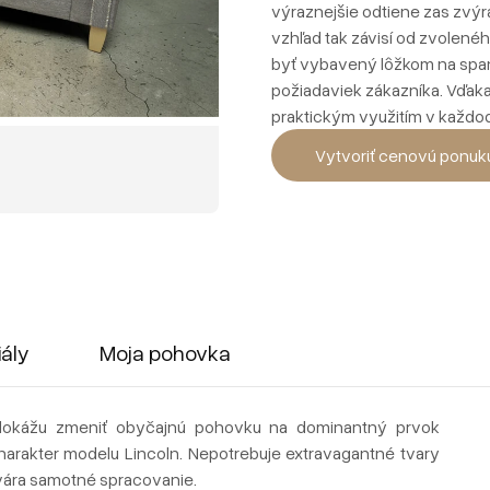
výraznejšie odtiene zas zvýra
vzhľad tak závisí od zvolené
byť vybavený lôžkom na spani
požiadaviek zákazníka. Vďaka
praktickým využitím v každo
Vytvoriť cenovú ponuk
iály
Moja pohovka
é dokážu zmeniť obyčajnú pohovku na dominantný prvok
charakter modelu Lincoln. Nepotrebuje extravagantné tvary
tvára samotné spracovanie.