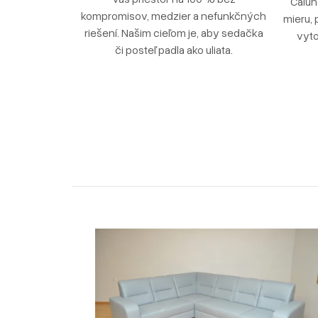
Čalún
kompromisov, medzier a nefunkčných
mieru, 
riešení. Našim cieľom je, aby sedačka
vyto
či posteľ padla ako uliata.