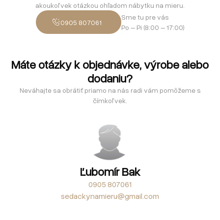
akoukoľvek otázkou ohľadom nábytku na mieru.
Sme tu pre vás
0905 807061
Po – Pi (8:00 – 17:00)
Máte otázky k objednávke, výrobe alebo
dodaniu?
Neváhajte sa obrátiť priamo na nás radi vám pomôžeme s
čímkoľvek.
Ľubomír Bak
0905 807061
sedackynamieru@gmail.com