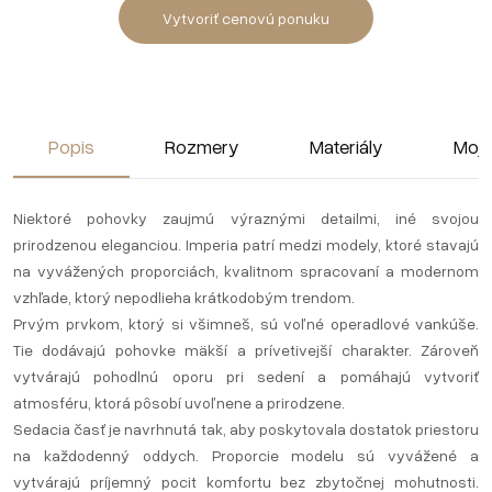
Vytvoriť cenovú ponuku
Popis
Rozmery
Materiály
Moj
Niektoré pohovky zaujmú výraznými detailmi, iné svojou
prirodzenou eleganciou. Imperia patrí medzi modely, ktoré stavajú
na vyvážených proporciách, kvalitnom spracovaní a modernom
vzhľade, ktorý nepodlieha krátkodobým trendom.
Prvým prvkom, ktorý si všimneš, sú voľné operadlové vankúše.
Tie dodávajú pohovke mäkší a prívetivejší charakter. Zároveň
vytvárajú pohodlnú oporu pri sedení a pomáhajú vytvoriť
atmosféru, ktorá pôsobí uvoľnene a prirodzene.
Sedacia časť je navrhnutá tak, aby poskytovala dostatok priestoru
na každodenný oddych. Proporcie modelu sú vyvážené a
vytvárajú príjemný pocit komfortu bez zbytočnej mohutnosti.