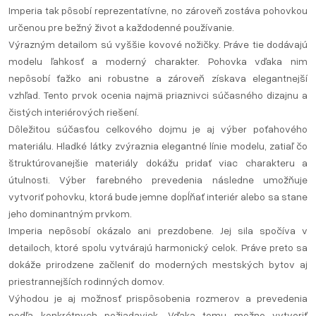
Imperia tak pôsobí reprezentatívne, no zároveň zostáva pohovkou
určenou pre bežný život a každodenné používanie.
Výrazným detailom sú vyššie kovové nožičky. Práve tie dodávajú
modelu ľahkosť a moderný charakter. Pohovka vďaka nim
nepôsobí ťažko ani robustne a zároveň získava elegantnejší
vzhľad. Tento prvok ocenia najmä priaznivci súčasného dizajnu a
čistých interiérových riešení.
Dôležitou súčasťou celkového dojmu je aj výber poťahového
materiálu. Hladké látky zvýraznia elegantné línie modelu, zatiaľ čo
štruktúrovanejšie materiály dokážu pridať viac charakteru a
útulnosti. Výber farebného prevedenia následne umožňuje
vytvoriť pohovku, ktorá bude jemne dopĺňať interiér alebo sa stane
jeho dominantným prvkom.
Imperia nepôsobí okázalo ani prezdobene. Jej sila spočíva v
detailoch, ktoré spolu vytvárajú harmonický celok. Práve preto sa
dokáže prirodzene začleniť do moderných mestských bytov aj
priestrannejších rodinných domov.
Výhodou je aj možnosť prispôsobenia rozmerov a prevedenia
podľa konkrétnych požiadaviek. Vďaka tomu možno vytvoriť