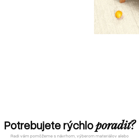
Potrebujete rýchlo
poradiť?
Radi vám pomôžeme s návrhom, výberom materiálov alebo