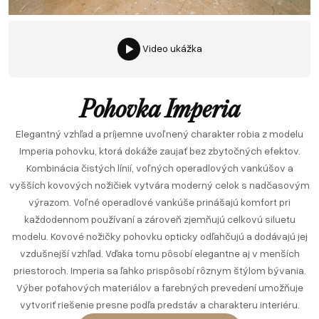
Video ukážka
Pohovka Imperia
Elegantný vzhľad a príjemne uvoľnený charakter robia z modelu
Imperia pohovku, ktorá dokáže zaujať bez zbytočných efektov.
Kombinácia čistých línií, voľných operadlových vankúšov a
vyšších kovových nožičiek vytvára moderný celok s nadčasovým
výrazom. Voľné operadlové vankúše prinášajú komfort pri
každodennom používaní a zároveň zjemňujú celkovú siluetu
modelu. Kovové nožičky pohovku opticky odľahčujú a dodávajú jej
vzdušnejší vzhľad. Vďaka tomu pôsobí elegantne aj v menších
priestoroch. Imperia sa ľahko prispôsobí rôznym štýlom bývania.
Výber poťahových materiálov a farebných prevedení umožňuje
vytvoriť riešenie presne podľa predstáv a charakteru interiéru.