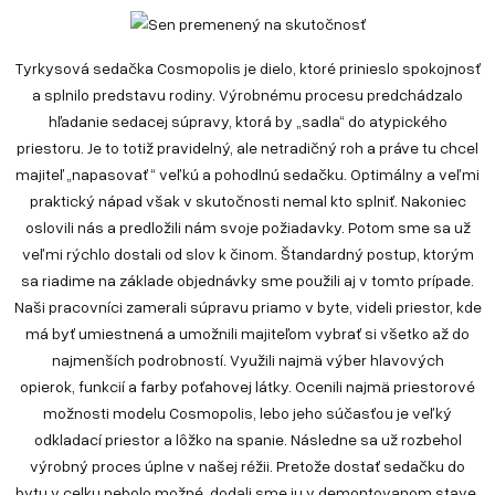
Tyrkysová sedačka Cosmopolis je dielo, ktoré prinieslo spokojnosť
a splnilo predstavu rodiny. Výrobnému procesu predchádzalo
hľadanie sedacej súpravy, ktorá by „sadla“ do atypického
priestoru. Je to totiž pravidelný, ale netradičný roh a práve tu chcel
majiteľ „napasovať“ veľkú a pohodlnú sedačku. Optimálny a veľmi
praktický nápad však v skutočnosti nemal kto splniť. Nakoniec
oslovili nás a predložili nám svoje požiadavky. Potom sme sa už
veľmi rýchlo dostali od slov k činom. Štandardný postup, ktorým
sa riadime na základe objednávky sme použili aj v tomto prípade.
Naši pracovníci zamerali súpravu priamo v byte, videli priestor, kde
má byť umiestnená a umožnili majiteľom vybrať si všetko až do
najmenších podrobností. Využili najmä výber hlavových
opierok, funkcií a farby poťahovej látky. Ocenili najmä priestorové
možnosti modelu Cosmopolis, lebo jeho súčasťou je veľký
odkladací priestor a lôžko na spanie. Následne sa už rozbehol
výrobný proces úplne v našej réžii. Pretože dostať sedačku do
bytu v celku nebolo možné, dodali sme ju v demontovanom stave.