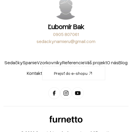
Ľubomír Bak
0905 807061
sedackynamieru@gmail.com
Sedačky
Spanie
Vzorkovníky
Referencie
Váš projekt
O nás
Blog
Kontakt
Prejsť do e-shopu