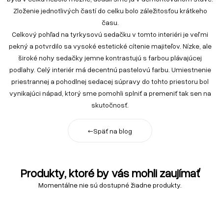
Zloženie jednotlivých častí do celku bolo záležitosťou krátkeho
času.
Celkový pohľad na tyrkysovú sedačku v tomto interiéri je veľmi
pekný a potvrdilo sa vysoké estetické cítenie majiteľov. Nízke, ale
široké nohy sedačky jemne kontrastujú s farbou plávajúcej
podlahy. Celý interiér má decentnú pastelovú farbu. Umiestnenie
priestrannej a pohodlnej sedacej súpravy do tohto priestoru bol
vynikajúci nápad, ktorý sme pomohli splniť a premeniť tak sen na
skutočnosť.
←
Späť na blog
Produkty, ktoré by vás mohli zaujímať
Momentálne nie sú dostupné žiadne produkty.