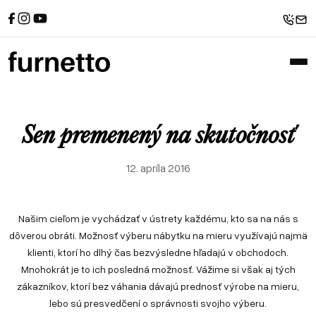
Referencie
Sedačky
Spanie
Recenzie od zákazníkov
Rohové sedačky
Postele
Sedačky u zákazníkov
Atypické postele
Pohovky
Postele u zákazníkov
Sedačky v tvare U
Zákazkové čalúnnictvo
Sofabeds
Referencie
Sedačky
Spanie
Foto z výroby
Kreslá
Recenzie od zákazníkov
Rohové sedačky
Postele
Sen premenený na skutočnosť
Interiéry a realizácie
Leňošky
Sedačky u zákazníkov
Atypické postele
Pohovky
Taburety
Postele u zákazníkov
Sedačky v tvare U
12. apríla 2016
Atypické sedačky
Zákazkové čalúnnictvo
Sofabeds
E-shop
Foto z výroby
Kreslá
Našim cieľom je vychádzať v ústrety každému, kto sa na nás s
Interiéry a realizácie
Leňošky
dôverou obráti. Možnosť výberu nábytku na mieru využívajú najmä
Taburety
klienti, ktorí ho dlhý čas bezvýsledne hľadajú v obchodoch.
Atypické sedačky
Mnohokrát je to ich posledná možnosť. Vážime si však aj tých
E-shop
zákazníkov, ktorí bez váhania dávajú prednosť výrobe na mieru,
lebo sú presvedčení o správnosti svojho výberu.