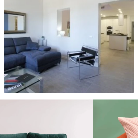
29. januára 2018
Nový nápad pre lepšie bývanie? Vyskúšajte
elegantné členenie interiéru
Nový nápad pre lepšie bývanie? Vyskúšajte elegantné členenie
interiéru