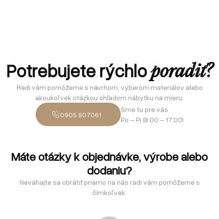
Potrebujete rýchlo
poradiť?
Radi vám pomôžeme s návrhom, výberom materiálov alebo
akoukoľvek otázkou ohľadom nábytku na mieru.
Sme tu pre vás
0905 807061
Po – Pi (8:00 – 17:00)
Máte otázky k objednávke, výrobe alebo
dodaniu?
Neváhajte sa obrátiť priamo na nás radi vám pomôžeme s
čímkoľvek.