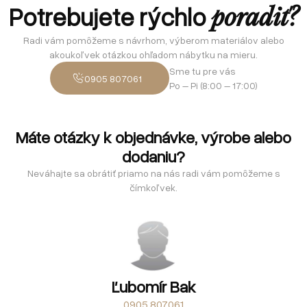
Potrebujete rýchlo
poradiť?
Radi vám pomôžeme s návrhom, výberom materiálov alebo
akoukoľvek otázkou ohľadom nábytku na mieru.
Sme tu pre vás
0905 807061
Po – Pi (8:00 – 17:00)
Máte otázky k objednávke, výrobe alebo
dodaniu?
Neváhajte sa obrátiť priamo na nás radi vám pomôžeme s
čímkoľvek.
Ľubomír Bak
0905 807061