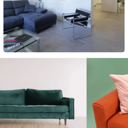
29. januára 2018
Nový nápad pre lepšie bývanie? Vyskúšajte
elegantné členenie interiéru
Nový nápad pre lepšie bývanie? Vyskúšajte elegantné členenie
interiéru