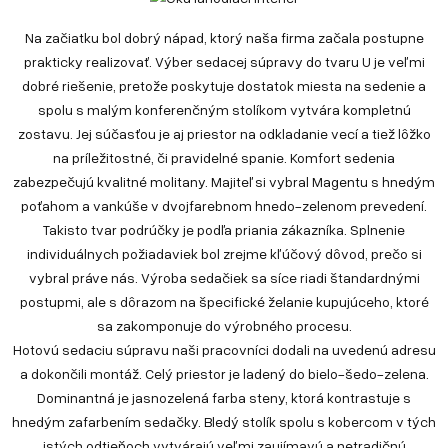
Na začiatku bol dobrý nápad, ktorý naša firma začala postupne
prakticky realizovať. Výber sedacej súpravy do tvaru U je veľmi
dobré riešenie, pretože poskytuje dostatok miesta na sedenie a
spolu s malým konferenčným stolíkom vytvára kompletnú
zostavu. Jej súčasťou je aj priestor na odkladanie vecí a tiež lôžko
na príležitostné, či pravidelné spanie. Komfort sedenia
zabezpečujú kvalitné molitany. Majiteľ si vybral Magentu s hnedým
poťahom a vankúše v dvojfarebnom hnedo-zelenom prevedení.
Takisto tvar podrúčky je podľa priania zákazníka. Splnenie
individuálnych požiadaviek bol zrejme kľúčový dôvod, prečo si
vybral práve nás. Výroba sedačiek sa síce riadi štandardnými
postupmi, ale s dôrazom na špecifické želanie kupujúceho, ktoré
sa zakomponuje do výrobného procesu.
Hotovú sedaciu súpravu naši pracovníci dodali na uvedenú adresu
a dokončili montáž. Celý priestor je ladený do bielo-šedo-zelena.
Dominantná je jasnozelená farba steny, ktorá kontrastuje s
hnedým zafarbením sedačky. Bledý stolík spolu s kobercom v tých
istých odtieňoch vytvárajú veľmi zaujímavú a netradičnú