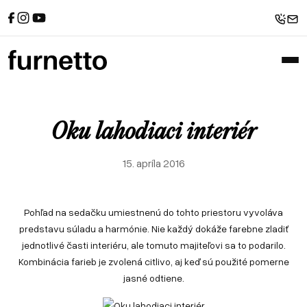
Referencie
Sedačky
Spanie
Recenzie od zákazníkov
Rohové sedačky
Postele
Sedačky u zákazníkov
Atypické postele
Pohovky
Postele u zákazníkov
Sedačky v tvare U
Zákazkové čalúnnictvo
Sofabeds
Referencie
Sedačky
Spanie
Foto z výroby
Kreslá
Recenzie od zákazníkov
Rohové sedačky
Postele
Oku lahodiaci interiér
Interiéry a realizácie
Leňošky
Sedačky u zákazníkov
Atypické postele
Pohovky
Taburety
Postele u zákazníkov
Sedačky v tvare U
15. apríla 2016
Atypické sedačky
Zákazkové čalúnnictvo
Sofabeds
E-shop
Foto z výroby
Kreslá
Pohľad na sedačku umiestnenú do tohto priestoru vyvoláva
Interiéry a realizácie
Leňošky
predstavu súladu a harmónie. Nie každý dokáže farebne zladiť
Taburety
jednotlivé časti interiéru, ale tomuto majiteľovi sa to podarilo.
Atypické sedačky
Kombinácia farieb je zvolená citlivo, aj keď sú použité pomerne
E-shop
jasné odtiene.