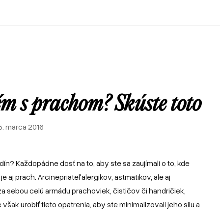
Recenzie od zákazníkov
Rohové sedačky
Postele
Sedačky u zákazníkov
Atypické postele
Pohovky
Postele u zákazníkov
Sedačky v tvare U
Zákazkové čalúnnictvo
Sofabeds
Referencie
Sedačky
Spanie
Foto z výroby
Kreslá
Recenzie od zákazníkov
Rohové sedačky
Postele
Interiéry a realizácie
Leňošky
Sedačky u zákazníkov
Atypické postele
Pohovky
Taburety
Postele u zákazníkov
Sedačky v tvare U
ém s prachom? Skúste toto
Atypické sedačky
Zákazkové čalúnnictvo
Sofabeds
E-shop
5. marca 2016
Foto z výroby
Kreslá
Interiéry a realizácie
Leňošky
Taburety
odín? Každopádne dosť na to, aby ste sa zaujímali o to, kde
Atypické sedačky
 aj prach. Arcinepriateľ alergikov, astmatikov, ale aj
E-shop
za sebou celú armádu prachoviek, čističov či handričiek,
šak urobiť tieto opatrenia, aby ste minimalizovali jeho silu a