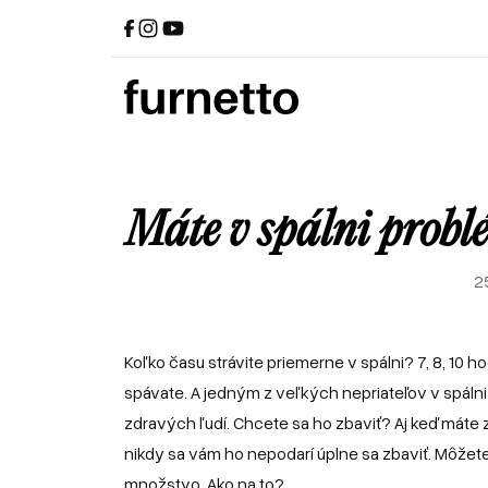
Máte v spálni probl
2
Koľko času strávite priemerne v spálni? 7, 8, 10 h
spávate. A jedným z veľkých nepriateľov v spálni je
zdravých ľudí. Chcete sa ho zbaviť? Aj keď máte 
nikdy sa vám ho nepodarí úplne sa zbaviť. Môžete v
množstvo. Ako na to?