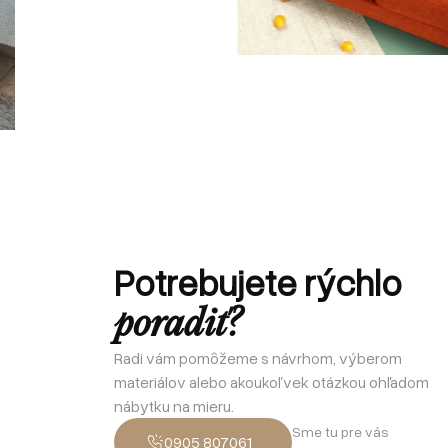
Potrebujete rýchlo
poradiť?
Radi vám pomôžeme s návrhom, výberom
materiálov alebo akoukoľvek otázkou ohľadom
nábytku na mieru.
Sme tu pre vás
0905 807061