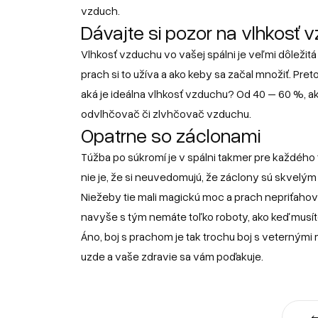
vzduch.
Dávajte si pozor na vlhkosť 
Vlhkosť vzduchu vo vašej spálni je veľmi dôležitá 
prach si to užíva a ako keby sa začal množiť. Pret
aká je ideálna vlhkosť vzduchu? Od 40 – 60 %, ak
odvlhčovač či zlvhčovač vzduchu.
Opatrne so záclonami
Túžba po súkromí je v spálni takmer pre každého 
nie je, že si neuvedomujú, že záclony sú skvelý
Niežeby tie mali magickú moc a prach nepriťahovali
navyše s tým nemáte toľko roboty, ako keď musíte
Áno, boj s prachom je tak trochu boj s veternými 
uzde a vaše zdravie sa vám poďakuje.