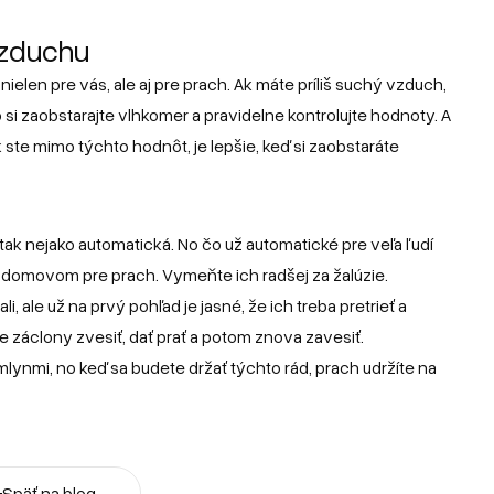
vzduchu
nielen pre vás, ale aj pre prach. Ak máte príliš suchý vzduch,
o si zaobstarajte vlhkomer a pravidelne kontrolujte hodnoty. A
 ste mimo týchto hodnôt, je lepšie, keď si zaobstaráte
tak nejako automatická. No čo už automatické pre veľa ľudí
m domovom pre prach. Vymeňte ich radšej za žalúzie.
, ale už na prvý pohľad je jasné, že ich treba pretrieť a
 záclony zvesiť, dať prať a potom znova zavesiť.
mlynmi, no keď sa budete držať týchto rád, prach udržíte na
←
Späť na blog