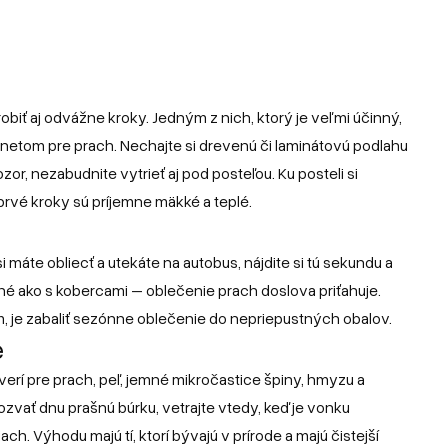
robiť aj odvážne kroky. Jedným z nich, ktorý je veľmi účinný,
gnetom pre prach. Nechajte si drevenú či laminátovú podlahu
zor, nezabudnite vytrieť aj pod posteľou. Ku posteli si
rvé kroky sú príjemne mäkké a teplé.
si máte obliecť a utekáte na autobus, nájdite si tú sekundu a
bné ako s kobercami – oblečenie prach doslova priťahuje.
 je zabaliť sezónne oblečenie do nepriepustných obalov.
e
erí pre prach, peľ, jemné mikročastice špiny, hmyzu a
zvať dnu prašnú búrku, vetrajte vtedy, keď je vonku
ach. Výhodu majú tí, ktorí bývajú v prírode a majú čistejší