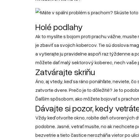
Holé podlahy
Ak to myslíte s bojom proti prachu vážne, musíte 
je zbaviť sa svojich kobercov. Tie sú doslova ma
a vytierajte ju pravidelne aspoň raz týždenne a po
môžete dať malý sektorový koberec, nech vaše p
Zatvárajte skriňu
Áno, aj vtedy, keď sa ráno ponáhľate, neviete, čo 
zatvorte dvere. Prečo je to dôležité? Je to podo
Ďalším spôsobom, ako môžete bojovať s prachom,
Dávajte si pozor, kedy vetrát
Vždy keď otvoríte okno, robíte deň otvorených dv
podobne. Jasné, vetrať musíte, no ak nechcete po
bezvetrie a tieto častice nerozháňa vietor po ulici