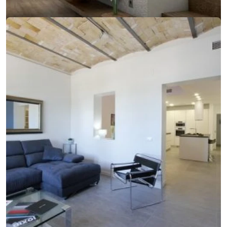
29. januára 2018
Nový nápad pre lepšie bývanie? Vyskúšajte
elegantné členenie interiéru
Nový nápad pre lepšie bývanie? Vyskúšajte elegantné členenie
interiéru