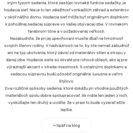
Iným typom sedenia, ktoré zastúpi rovnaké funkcie sedačky, je
hojdacia sieť. Nie je to len záležitosť vonkajších záhrad a exteriérov
v okolí nášho domu. Hojdacia sieť môže byť originálnym doplnkom
k pohodlnej sedacej súprave vo Vašej obývacej izbe. V rovnakom
farebnom tóne a v požadovanej veľkosti.
Nezabudnite, že pri jej upevňovaní musíte dbať na hmotnosť
svojich členov rodiny. V nadväznosti na to, by ste nemali zabudnúť
ani na typ ukotvenia, ktorý závisí od materiálov stien a stropu v
danej izbe. Hojdacie siete sú skvelé pre rohové oblasti, ako aj pre
výraznejší akcent v strede miestnosti. S ostatnými doplnkami a
sedacou súpravou budú pôsobiť originálne, luxusne a veľmi
štýlovo.
Dva rozličné spôsoby sedenia, ktoré dokážu pri vhodne použitých
materiáloch spolu dobre spolupracovať. Ak máte len jeden z nich,
vyskúšajte ten druhý a uvidíte, že v praxi to bude vyzerať ešte
lepšie.
←
Späť na blog