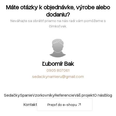
Máte otázky k objednávke, výrobe alebo
dodaniu?
Neváhajte sa obrátiť priamo na nás radi vám pomôžeme s
čímkoľvek.
Ľubomír Bak
0905 807061
sedackynamieru@gmail.com
Sedačky
Spanie
Vzorkovníky
Referencie
Váš projekt
O nás
Blog
Kontakt
Prejsť do e-shopu