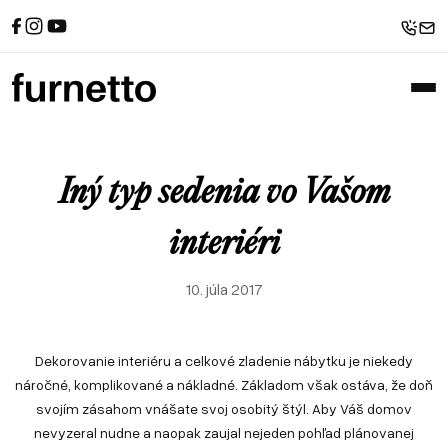
Referencie
Sedačky
Spanie
Recenzie od zákazníkov
Rohové sedačky
Postele
Sedačky u zákazníkov
Atypické postele
Pohovky
Postele u zákazníkov
Sedačky v tvare U
Zákazkové čalúnnictvo
Sofabeds
Referencie
Sedačky
Spanie
Foto z výroby
Kreslá
Recenzie od zákazníkov
Rohové sedačky
Postele
Iný typ sedenia vo Vašom
Interiéry a realizácie
Leňošky
Sedačky u zákazníkov
Atypické postele
Pohovky
Taburety
Postele u zákazníkov
Sedačky v tvare U
interiéri
Atypické sedačky
Zákazkové čalúnnictvo
Sofabeds
E-shop
10. júla 2017
Foto z výroby
Kreslá
Interiéry a realizácie
Leňošky
Taburety
Dekorovanie interiéru a celkové zladenie nábytku je niekedy
Atypické sedačky
náročné, komplikované a nákladné. Základom však ostáva, že doň
E-shop
svojím zásahom vnášate svoj osobitý štýl. Aby Váš domov
nevyzeral nudne a naopak zaujal nejeden pohľad plánovanej