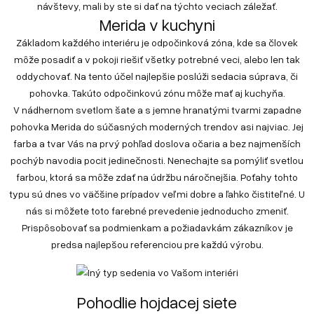
návštevy, mali by ste si dať na týchto veciach záležať.
Merida v kuchyni
Základom každého interiéru je odpočinková zóna, kde sa človek
môže posadiť a v pokoji riešiť všetky potrebné veci, alebo len tak
oddychovať. Na tento účel najlepšie poslúži sedacia súprava, či
pohovka. Takúto odpočinkovú zónu môže mať aj kuchyňa.
V nádhernom svetlom šate a s jemne hranatými tvarmi zapadne
pohovka Merida do súčasných moderných trendov asi najviac. Jej
farba a tvar Vás na prvý pohľad doslova očaria a bez najmenších
pochýb navodia pocit jedinečnosti. Nenechajte sa pomýliť svetlou
farbou, ktorá sa môže zdať na údržbu náročnejšia. Poťahy tohto
typu sú dnes vo väčšine prípadov veľmi dobre a ľahko čistiteľné. U
nás si môžete toto farebné prevedenie jednoducho zmeniť.
Prispôsobovať sa podmienkam a požiadavkám zákazníkov je
predsa najlepšou referenciou pre každú výrobu.
Pohodlie hojdacej siete