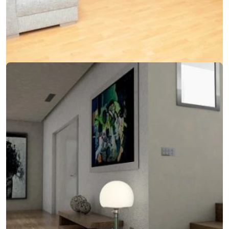
07. marca 2018
Keď sa do modernej sedačky integruje kreslo aj
gauč
Keď sa do modernej sedačky integruje kreslo aj gauč
14. februára 2018
Jednoduchý dizajn, ktorý sa zameriava na detail
Jednoduchý dizajn, ktorý sa zameriava na detail