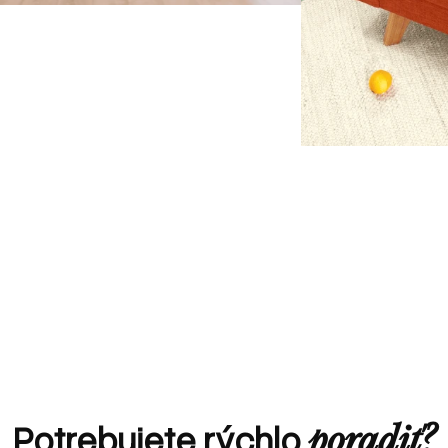
Potrebujete rýchlo
poradiť?