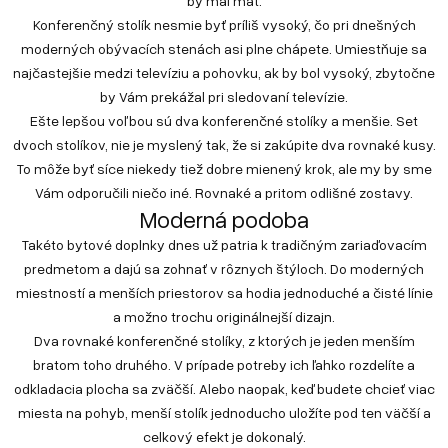
by mal mať.
Konferenčný stolík nesmie byť príliš vysoký, čo pri dnešných
moderných obývacích stenách asi plne chápete. Umiestňuje sa
najčastejšie medzi televíziu a pohovku, ak by bol vysoký, zbytočne
by Vám prekážal pri sledovaní televízie.
Ešte lepšou voľbou sú dva konferenčné stolíky a menšie. Set
dvoch stolíkov, nie je myslený tak, že si zakúpite dva rovnaké kusy.
To môže byť síce niekedy tiež dobre mienený krok, ale my by sme
Vám odporučili niečo iné. Rovnaké a pritom odlišné zostavy.
Moderná podoba
Takéto bytové doplnky dnes už patria k tradičným zariaďovacím
predmetom a dajú sa zohnať v rôznych štýloch. Do moderných
miestností a menších priestorov sa hodia jednoduché a čisté línie
a možno trochu originálnejší dizajn.
Dva rovnaké konferenčné stolíky, z ktorých je jeden menším
bratom toho druhého. V prípade potreby ich ľahko rozdelíte a
odkladacia plocha sa zväčší. Alebo naopak, keď budete chcieť viac
miesta na pohyb, menší stolík jednoducho uložíte pod ten väčší a
celkový efekt je dokonalý.