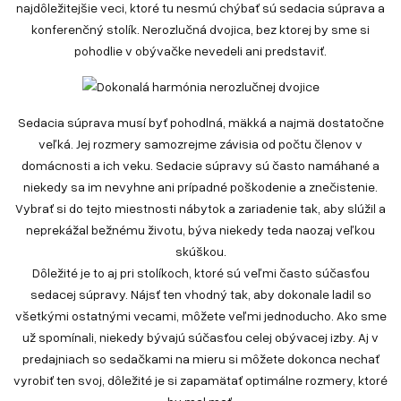
najdôležitejšie veci, ktoré tu nesmú chýbať sú sedacia súprava a
konferenčný stolík. Nerozlučná dvojica, bez ktorej by sme si
pohodlie v obývačke nevedeli ani predstaviť.
Sedacia súprava musí byť pohodlná, mäkká a najmä dostatočne
veľká. Jej rozmery samozrejme závisia od počtu členov v
domácnosti a ich veku. Sedacie súpravy sú často namáhané a
niekedy sa im nevyhne ani prípadné poškodenie a znečistenie.
Vybrať si do tejto miestnosti nábytok a zariadenie tak, aby slúžil a
neprekážal bežnému životu, býva niekedy teda naozaj veľkou
skúškou.
Dôležité je to aj pri stolíkoch, ktoré sú veľmi často súčasťou
sedacej súpravy. Nájsť ten vhodný tak, aby dokonale ladil so
všetkými ostatnými vecami, môžete veľmi jednoducho. Ako sme
už spomínali, niekedy bývajú súčasťou celej obývacej izby. Aj v
predajniach so sedačkami na mieru si môžete dokonca nechať
vyrobiť ten svoj, dôležité je si zapamätať optimálne rozmery, ktoré