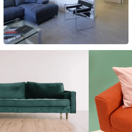
29. januára 2018
Nový nápad pre lepšie bývanie? Vyskúšajte
elegantné členenie interiéru
Nový nápad pre lepšie bývanie? Vyskúšajte elegantné členenie
interiéru