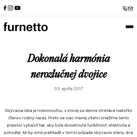
Referencie
Sedačky
Spanie
Recenzie od zákazníkov
Rohové sedačky
Postele
Sedačky u zákazníkov
Atypické postele
Pohovky
Postele u zákazníkov
Sedačky v tvare U
Zákazkové čalúnnictvo
Sofabeds
Referencie
Sedačky
Spanie
Foto z výroby
Kreslá
Recenzie od zákazníkov
Rohové sedačky
Postele
Dokonalá harmónia
Interiéry a realizácie
Leňošky
Sedačky u zákazníkov
Atypické postele
Pohovky
Taburety
Postele u zákazníkov
Sedačky v tvare U
nerozlučnej dvojice
Atypické sedačky
Zákazkové čalúnnictvo
Sofabeds
E-shop
03. apríla 2017
Foto z výroby
Kreslá
Interiéry a realizácie
Leňošky
Taburety
Obývacia izba je miestnosťou, v ktorej sa denne stretáva niekoľko
Atypické sedačky
členov rodiny naraz. Preto sa viac menej všetci snažíme tento
E-shop
priestor vybaviť tak, aby bola dosiahnutá funkčnosť, efektivita a
pohodlie. Ak by sme prehliadli v tomto prípade obývacie steny, dve