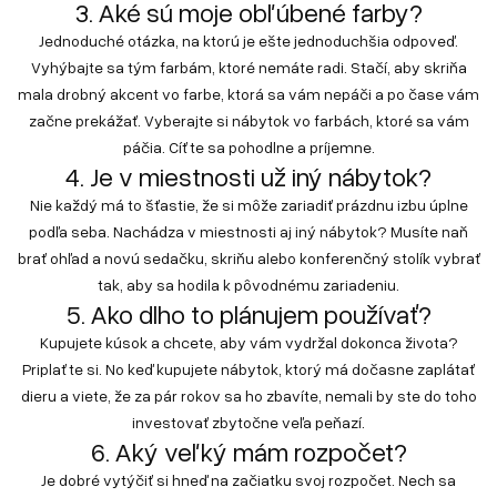
3. Aké sú moje obľúbené farby?
Jednoduché otázka, na ktorú je ešte jednoduchšia odpoveď.
Vyhýbajte sa tým farbám, ktoré nemáte radi. Stačí, aby skriňa
mala drobný akcent vo farbe, ktorá sa vám nepáči a po čase vám
začne prekážať. Vyberajte si nábytok vo farbách, ktoré sa vám
páčia. Cíťte sa pohodlne a príjemne.
4. Je v miestnosti už iný nábytok?
Nie každý má to šťastie, že si môže zariadiť prázdnu izbu úplne
podľa seba. Nachádza v miestnosti aj iný nábytok? Musíte naň
brať ohľad a novú sedačku, skriňu alebo konferenčný stolík vybrať
tak, aby sa hodila k pôvodnému zariadeniu.
5. Ako dlho to plánujem používať?
Kupujete kúsok a chcete, aby vám vydržal dokonca života?
Priplaťte si. No keď kupujete nábytok, ktorý má dočasne zaplátať
dieru a viete, že za pár rokov sa ho zbavíte, nemali by ste do toho
investovať zbytočne veľa peňazí.
6. Aký veľký mám rozpočet?
Je dobré vytýčiť si hneď na začiatku svoj rozpočet. Nech sa