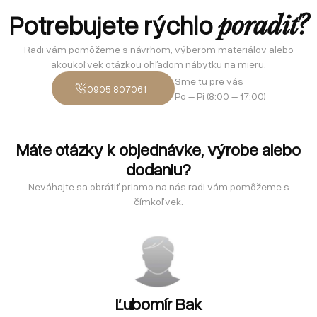
Potrebujete rýchlo
poradiť?
Radi vám pomôžeme s návrhom, výberom materiálov alebo
akoukoľvek otázkou ohľadom nábytku na mieru.
Sme tu pre vás
0905 807061
Po – Pi (8:00 – 17:00)
Máte otázky k objednávke, výrobe alebo
dodaniu?
Neváhajte sa obrátiť priamo na nás radi vám pomôžeme s
čímkoľvek.
Ľubomír Bak