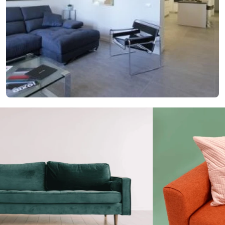
29. januára 2018
Nový nápad pre lepšie bývanie? Vyskúšajte
elegantné členenie interiéru
Nový nápad pre lepšie bývanie? Vyskúšajte elegantné členenie
interiéru