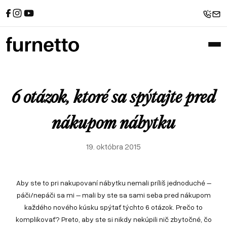
Referencie
Sedačky
Spanie
Recenzie od zákazníkov
Rohové sedačky
Postele
Sedačky u zákazníkov
Atypické postele
Pohovky
Postele u zákazníkov
Sedačky v tvare U
Zákazkové čalúnnictvo
Sofabeds
Referencie
Sedačky
Spanie
Foto z výroby
Kreslá
Recenzie od zákazníkov
Rohové sedačky
Postele
6 otázok, ktoré sa spýtajte pred
Interiéry a realizácie
Leňošky
Sedačky u zákazníkov
Atypické postele
Pohovky
Taburety
Postele u zákazníkov
Sedačky v tvare U
nákupom nábytku
Atypické sedačky
Zákazkové čalúnnictvo
Sofabeds
E-shop
19. októbra 2015
Foto z výroby
Kreslá
Interiéry a realizácie
Leňošky
Taburety
Aby ste to pri nakupovaní nábytku nemali príliš jednoduché –
Atypické sedačky
páči/nepáči sa mi – mali by ste sa sami seba pred nákupom
E-shop
každého nového kúsku spýtať týchto 6 otázok. Prečo to
komplikovať? Preto, aby ste si nikdy nekúpili nič zbytočné, čo