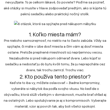
nevyužijete. To je celkom lákavé, čo poviete? Poďme sa pozrieť,
aké otázky si musíte v hlave zodpovedať predtým, ako si kúpite tú
peknú sedačku alebo praktický nočný stolík.
1. Koľko miesta mám?
Pre niekoho samozrejmosť, no niekto na to často zabúda. Vždy sa
spýtajte, či máte v izbe dosť miesta a čím vám aj dosť miesta
ostane. Pretože preplnené miestnosti sú nepríjemnou vecou.
Nezabudnite si pred nákupom odmerať dvere. Lebo kúpiť si
sedačku a nedostať ju do bytu kvôli tomu, že ju neprepcháte cez
dvere, tak trochu zamrzí. Trochu viac.
2. Kto používa tento priestor?
Keď ste to iba vy, môžete oslavovať – žiadne kompromisy,
vyberáte si nábytok iba podľa svojho vkusu. No keď ide o
obývačku, ktorá slúži všetkým v domácnosti, musíte brať ohľad aj
na ostatných. Lebo spolubývanie je aj o kompromisoch. Vyberajte
materiál, vzor aj povrch tak, aby boli všetci spokojní.